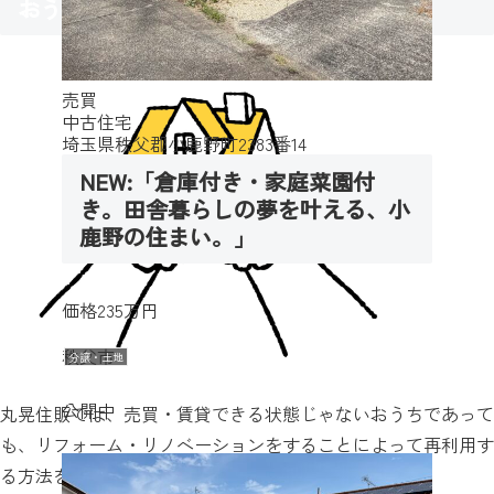
おうちの再利用
売買
中古住宅
埼玉県秩父郡小鹿野町2383番14
NEW:「倉庫付き・家庭菜園付
き。田舎暮らしの夢を叶える、小
鹿野の住まい。」
価格
235万円
秩父市
分譲・土地
公開中
丸晃住販では、売買・賃貸できる状態じゃないおうちであって
も、リフォーム・リノベーションをすることによって再利用す
る方法をご提案させていただいております。