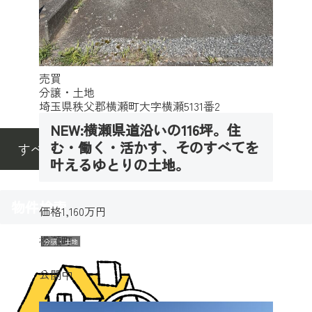
売買
分譲・土地
埼玉県秩父郡横瀬町大字横瀬5131番2
NEW:横瀬県道沿いの116坪。住
む・働く・活かす、そのすべてを
すべて見る
叶えるゆとりの土地。
物件検索
価格
1,160万円
横瀬町
分譲・土地
公開中