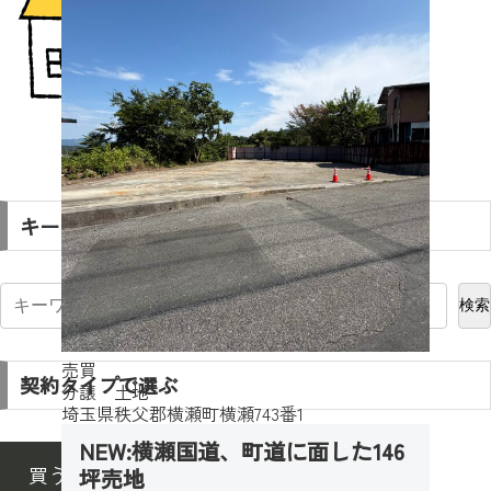
キーワード検索
検索
売買
契約タイプで選ぶ
分譲・土地
埼玉県秩父郡横瀬町横瀬743番1
NEW:横瀬国道、町道に面した146
買う
借りる
坪売地