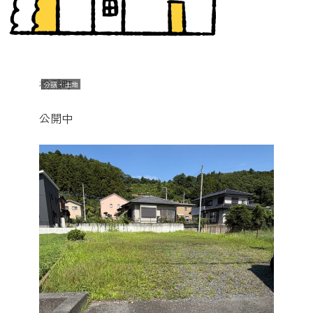
横瀬町
分譲・土地
公開中