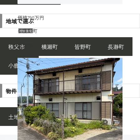
価格
790万円
地域で選ぶ
小鹿野町
中古住宅
公開中
秩父市
横瀬町
皆野町
長瀞町
小鹿野町
物件タイプで選ぶ
土地
建物
土地と建物