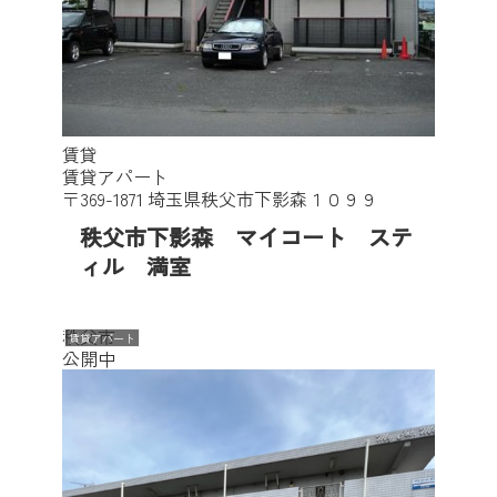
賃貸
賃貸アパート
〒369-1871 埼玉県秩父市下影森１０９９
秩父市下影森 マイコート ステ
ィル 満室
秩父市
賃貸アパート
公開中