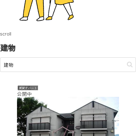
scroll
建物
秩父市
賃貸アパート
公開中