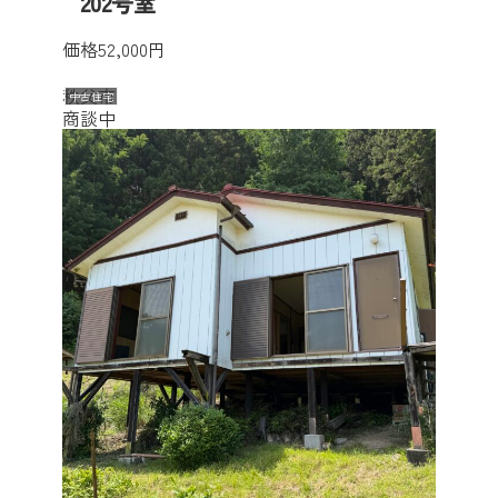
202号室
価格
52,000円
秩父市
中古住宅
商談中